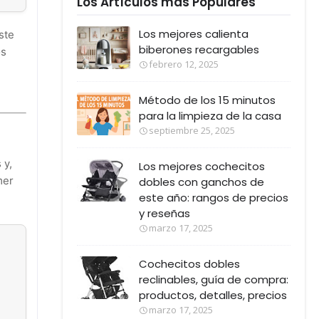
Los Artículos más Populares
Los mejores calienta
ste
biberones recargables
os
febrero 12, 2025
Método de los 15 minutos
para la limpieza de la casa
septiembre 25, 2025
 y,
Los mejores cochecitos
mer
dobles con ganchos de
este año: rangos de precios
y reseñas
marzo 17, 2025
Cochecitos dobles
reclinables, guía de compra:
productos, detalles, precios
marzo 17, 2025