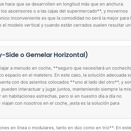
que hace que se desarrollen en longitud más que en anchura.
los ascensores o a las cajas del supermercado**, y movernos
único inconveniente es que la comodidad no será la mejor para 
 el modelo vertical y cuando están cerrados suelen resultar un
y-Side o Gemelar Horizontal)
 viajar a menudo en coche, **seguro que necesitará un cochecit
o espacio en el maletero. En este caso, la solución adecuada s
cuenta con dos asientos colocados **uno al lado del otro**, y so
pueden interactuar y jugar juntos, manteniendo siempre la mi
r en habitaciones estrechas, pero si en nuestro día a día no
iajan con nosotros en el coche, ¡esta es la solución para
iones en línea o modulares, tanto en dúo como en trío**. En est