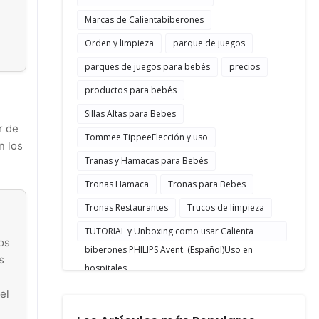
Marcas de Calientabiberones
Orden y limpieza
parque de juegos
parques de juegos para bebés
precios
productos para bebés
Sillas Altas para Bebes
r de
Tommee TippeeElección y uso
n los
Tranas y Hamacas para Bebés
Tronas Hamaca
Tronas para Bebes
Tronas Restaurantes
Trucos de limpieza
TUTORIAL y Unboxing como usar Calienta
os
biberones PHILIPS Avent. (Español)Uso en
s
hospitales
el