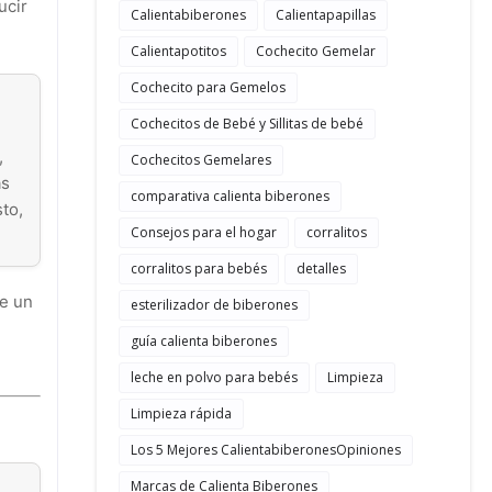
ucir
Calientabiberones
Calientapapillas
Calientapotitos
Cochecito Gemelar
Cochecito para Gemelos
Cochecitos de Bebé y Sillitas de bebé
,
Cochecitos Gemelares
as
comparativa calienta biberones
to,
Consejos para el hogar
corralitos
corralitos para bebés
detalles
de un
esterilizador de biberones
guía calienta biberones
leche en polvo para bebés
Limpieza
Limpieza rápida
Los 5 Mejores CalientabiberonesOpiniones
Marcas de Calienta Biberones