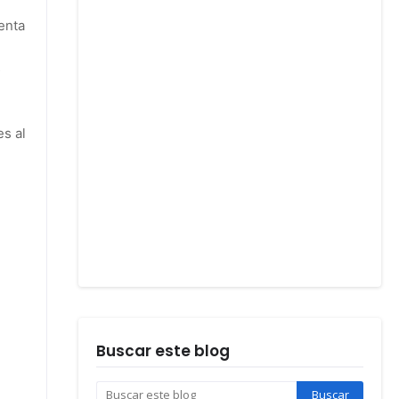
enta
s
s al
Buscar este blog