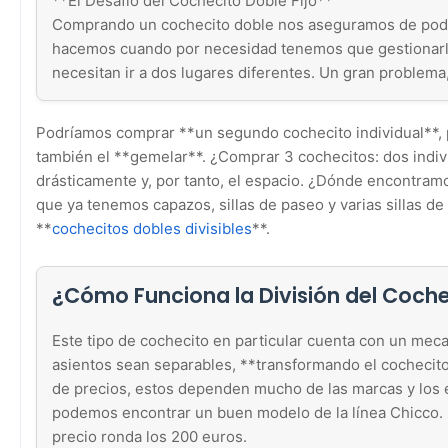
**El Desafío del Cochecito Doble Fijo**
Comprando un cochecito doble nos aseguramos de poder
hacemos cuando por necesidad tenemos que gestionarl
necesitan ir a dos lugares diferentes. Un gran problema
Podríamos comprar **un segundo cochecito individual**, p
también el **gemelar**. ¿Comprar 3 cochecitos: dos indiv
drásticamente y, por tanto, el espacio. ¿Dónde encontramo
que ya tenemos capazos, sillas de paseo y varias sillas d
**
cochecitos dobles divisibles
**.
¿Cómo Funciona la División del Coch
Este tipo de cochecito en particular cuenta con un me
asientos sean separables, **transformando el cochecito
de precios, estos dependen mucho de las marcas y los e
podemos encontrar un buen modelo de la línea Chicco. I
precio ronda los 200 euros.