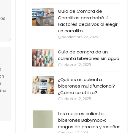
Guía de Compra de
Corralitos para bebé 🍼:
los
Factores decisivos al elegir
un corralito
septiembre 22, 2025
Guía de compra de un
calienta biberones sin agua
febrero 12, 2025
o
on
¿Qué es un calienta
n
biberones multifuncional?
sma
¿Cómo se utiliza?
febrero 12, 2025
Los mejores calienta
biberones Babymoov:
rangos de precios y reseñas
e
marzo 17, 2025