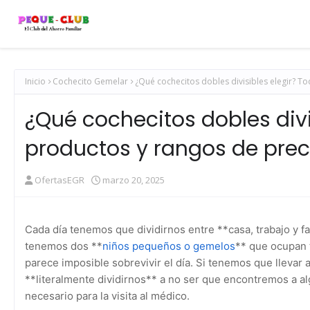
Inicio
Cochecito Gemelar
¿Qué cochecitos dobles divisibles elegir? T
¿Qué cochecitos dobles divi
productos y rangos de prec
OfertasEGR
marzo 20, 2025
Cada día tenemos que dividirnos entre **casa, trabajo y fa
tenemos dos **
niños pequeños o gemelos
** que ocupan 
parece imposible sobrevivir el día. Si tenemos que llevar
**literalmente dividirnos** a no ser que encontremos a al
necesario para la visita al médico.