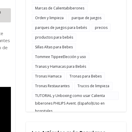
Marcas de Calientabiberones
n
Orden y limpieza
parque de juegos
parques de juegos para bebés
precios
te
productos para bebés
antes
o de
Sillas Altas para Bebes
Tommee TippeeElección y uso
Tranas y Hamacas para Bebés
Tronas Hamaca
Tronas para Bebes
Tronas Restaurantes
Trucos de limpieza
TUTORIAL y Unboxing como usar Calienta
biberones PHILIPS Avent. (Español)Uso en
hospitales