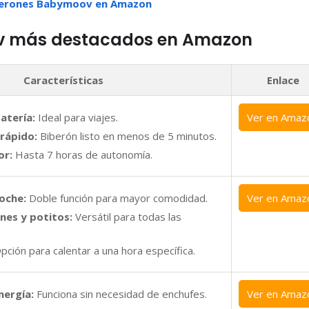
iberones Babymoov en Amazon
ov más destacados en Amazon
Características
Enlace
batería:
Ideal para viajes.
Ver en Amaz
rápido:
Biberón listo en menos de 5 minutos.
or:
Hasta 7 horas de autonomía.
oche:
Doble función para mayor comodidad.
Ver en Amaz
nes y potitos:
Versátil para todas las
ción para calentar a una hora específica.
nergía:
Funciona sin necesidad de enchufes.
Ver en Amaz