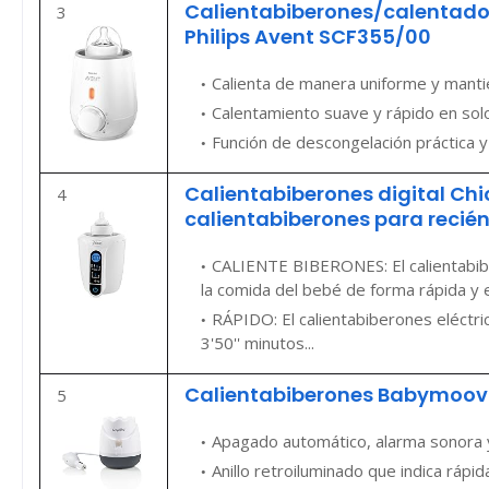
Calientabiberones/calentador
3
Philips Avent SCF355/00
Calienta de manera uniforme y mantie
Calentamiento suave y rápido en sol
Función de descongelación práctica 
Calientabiberones digital Ch
4
calientabiberones para recién
CALIENTE BIBERONES: El calientabiber
la comida del bebé de forma rápida y e
RÁPIDO: El calientabiberones eléctric
3'50'' minutos...
Calientabiberones Babymoov
5
Apagado automático, alarma sonora y vi
Anillo retroiluminado que indica ráp