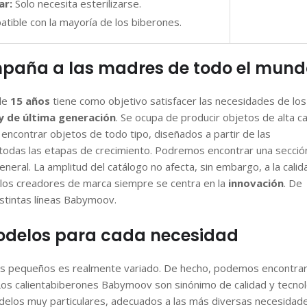
ar:
Solo necesita esterilizarse.
tible con la mayoría de los biberones.
aña a las madres de todo el mund
de
15 años
tiene como objetivo satisfacer las necesidades de los
 de última generación
. Se ocupa de producir objetos de alta ca
 encontrar objetos de todo tipo, diseñados a partir de las
 todas las etapas de crecimiento. Podremos encontrar una secció
 general. La amplitud del catálogo no afecta, sin embargo, a la cali
e los creadores de marca siempre se centra en la
innovación
. De
istintas líneas Babymoov.
odelos para cada necesidad
 más pequeños es realmente variado. De hecho, podemos encontra
 Los calientabiberones Babymoov son sinónimo de calidad y tecno
los muy particulares, adecuados a las más diversas necesidade