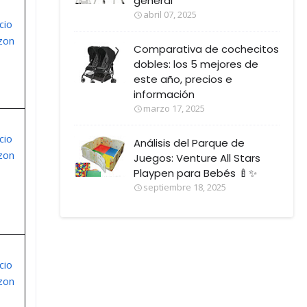
general
abril 07, 2025
cio
zon
Comparativa de cochecitos
dobles: los 5 mejores de
este año, precios e
información
marzo 17, 2025
cio
Análisis del Parque de
zon
Juegos: Venture All Stars
Playpen para Bebés 🍼✨
septiembre 18, 2025
cio
zon