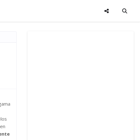
 gama
elos
den
ente