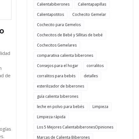
Calientabiberones
Calientapapillas
Calientapotitos
Cochecito Gemelar
Cochecito para Gemelos
o
Cochecitos de Bebé y Sillitas de bebé
Cochecitos Gemelares
lidad
comparativa calienta biberones
Consejos para el hogar
corralitos
n
dad de
corralitos para bebés
detalles
esterilizador de biberones
guía calienta biberones
leche en polvo para bebés
Limpieza
Limpieza rápida
r
Los 5 Mejores CalientabiberonesOpiniones
logías
s.
Marcas de Calienta Biberones