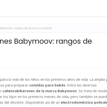
Babymoov: rangos de precios y reseñas
rones Babymoov: rangos de
ara la vida de los niños en los primeros años de vida. La amplia
cos para preparar
comidas para bebés
. Entre las diversas
de
calientabiberones de la marca Babymoov
. Se trata de mod
de tus hijos en los primeros meses de vida, pero también se pue
as del destete. Dispondrás así de un
electrodoméstico polival