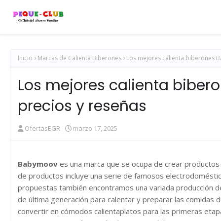
Inicio
Marcas de Calienta Biberones
Los mejores calienta biberones 
Los mejores calienta bibe
precios y reseñas
OfertasEGR
marzo 17, 2025
Babymoov
es una marca que se ocupa de crear productos p
de productos incluye una serie de famosos electrodomésti
propuestas también encontramos una variada producción 
de última generación para calentar y preparar las comidas 
convertir en cómodos calientaplatos para las primeras etap