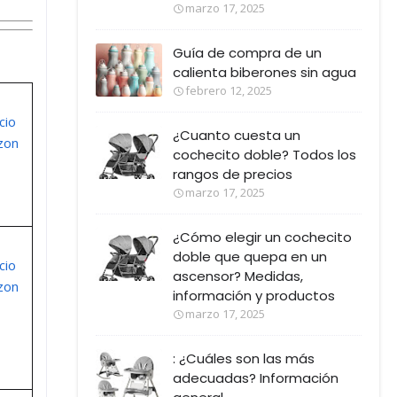
marzo 17, 2025
Guía de compra de un
calienta biberones sin agua
febrero 12, 2025
cio
¿Cuanto cuesta un
zon
cochecito doble? Todos los
rangos de precios
marzo 17, 2025
¿Cómo elegir un cochecito
doble que quepa en un
cio
ascensor? Medidas,
zon
información y productos
marzo 17, 2025
: ¿Cuáles son las más
adecuadas? Información