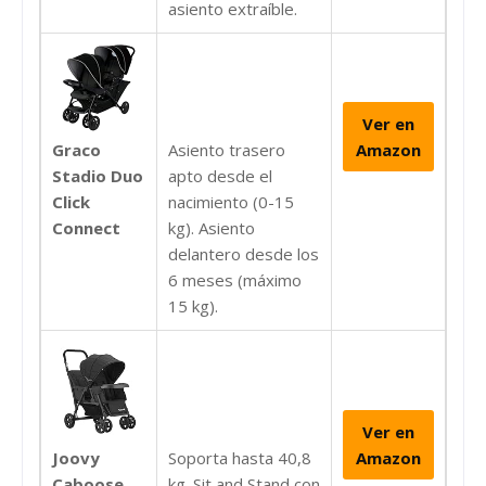
asiento extraíble.
Ver en
Graco
Asiento trasero
Amazon
Stadio Duo
apto desde el
Click
nacimiento (0-15
Connect
kg). Asiento
delantero desde los
6 meses (máximo
15 kg).
Ver en
Joovy
Soporta hasta 40,8
Amazon
Caboose
kg. Sit and Stand con