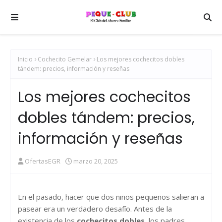
Inicio
Cochecito Gemelar
Los mejores cochecitos dobles
tándem: precios, información y reseñas
Los mejores cochecitos
dobles tándem: precios,
información y reseñas
OfertasEGR
marzo 20, 2025
En el pasado, hacer que dos niños pequeños salieran a
pasear era un verdadero desafío. Antes de la
existencia de los
cochecitos dobles
, los padres