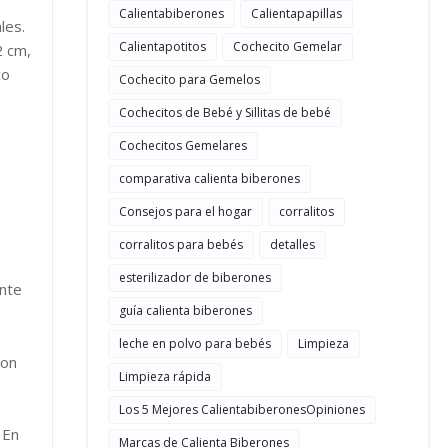
Calientabiberones
Calientapapillas
les.
Calientapotitos
Cochecito Gemelar
2 cm,
co
Cochecito para Gemelos
Cochecitos de Bebé y Sillitas de bebé
s
Cochecitos Gemelares
comparativa calienta biberones
Consejos para el hogar
corralitos
corralitos para bebés
detalles
esterilizador de biberones
ante
guía calienta biberones
leche en polvo para bebés
Limpieza
on
Limpieza rápida
Los 5 Mejores CalientabiberonesOpiniones
 En
Marcas de Calienta Biberones