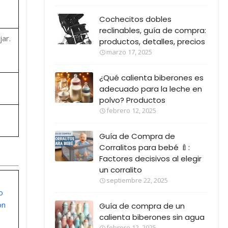
Cochecitos dobles
reclinables, guía de compra:
jar.
productos, detalles, precios
marzo 17, 2025
¿Qué calienta biberones es
adecuado para la leche en
polvo? Productos
febrero 12, 2025
Guía de Compra de
Corralitos para bebé 🍼:
Factores decisivos al elegir
un corralito
septiembre 22, 2025
o
on
Guía de compra de un
calienta biberones sin agua
febrero 12, 2025