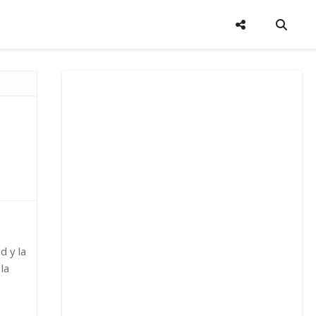
d y la
la