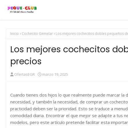
Inicio
Cochecito Gemelar
Los mejores cochecitos dobles pequeños de
Los mejores cochecitos dob
precios
OfertasEGR
marzo 19, 2025
Cuando tienes dos hijos lo que realmente puede marcar la dif
necesidad, y también la necesidad, de comprar un cochecito d
practicidad deben ser la prioridad. Esto se traduce a menu
comodidad diaria. Encontrar el que mejor se adapte a tus n
modelos, pero este artículo pretende facilitar esta importan