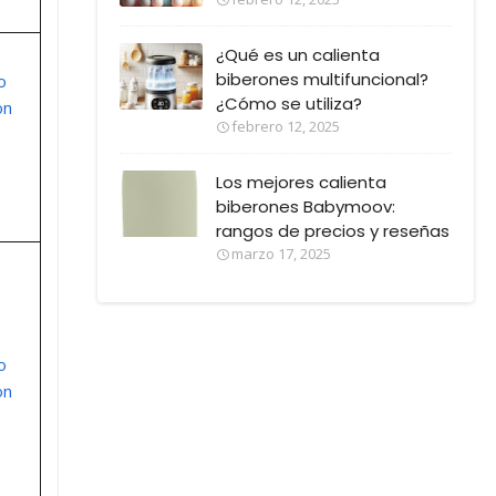
¿Qué es un calienta
biberones multifuncional?
o
¿Cómo se utiliza?
on
febrero 12, 2025
Los mejores calienta
biberones Babymoov:
rangos de precios y reseñas
marzo 17, 2025
o
on