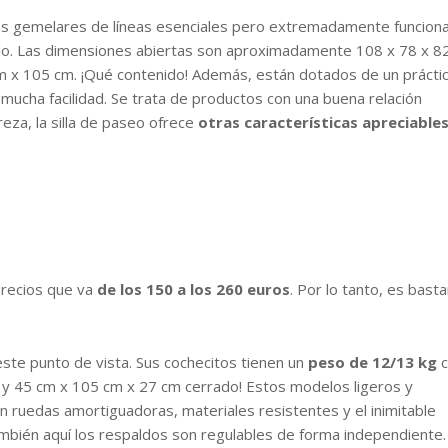
s gemelares de líneas esenciales pero extremadamente funciona
o. Las dimensiones abiertas son aproximadamente 108 x 78 x 8
 x 105 cm. ¡Qué contenido! Además, están dotados de un prácti
ucha facilidad. Se trata de productos con una buena relación
eza, la silla de paseo ofrece
otras características apreciable
precios que va
de los 150 a los 260 euros
. Por lo tanto, es bast
.
te punto de vista. Sus cochecitos tienen un
peso de 12/13 kg
c
 y 45 cm x 105 cm x 27 cm cerrado! Estos modelos ligeros y
n ruedas amortiguadoras, materiales resistentes y el inimitable
mbién aquí los respaldos son regulables de forma independiente.