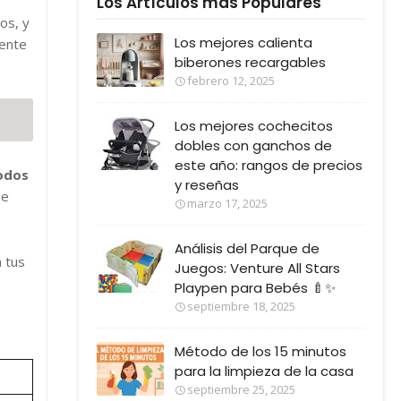
Los Artículos más Populares
os, y
Los mejores calienta
mente
biberones recargables
febrero 12, 2025
Los mejores cochecitos
dobles con ganchos de
este año: rangos de precios
todos
y reseñas
ue
marzo 17, 2025
Análisis del Parque de
 tus
Juegos: Venture All Stars
Playpen para Bebés 🍼✨
septiembre 18, 2025
Método de los 15 minutos
para la limpieza de la casa
septiembre 25, 2025