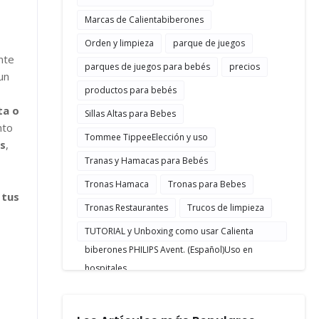
Marcas de Calientabiberones
Orden y limpieza
parque de juegos
nte
parques de juegos para bebés
precios
un
productos para bebés
ta o
Sillas Altas para Bebes
nto
Tommee TippeeElección y uso
os
,
Tranas y Hamacas para Bebés
Tronas Hamaca
Tronas para Bebes
e
tus
Tronas Restaurantes
Trucos de limpieza
TUTORIAL y Unboxing como usar Calienta
biberones PHILIPS Avent. (Español)Uso en
hospitales