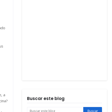
ado
us
e, a
Buscar este blog
cina?