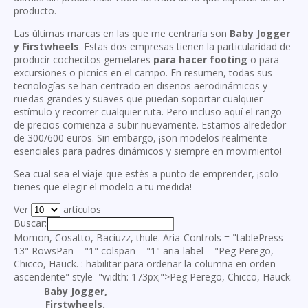
producto.
Las últimas marcas en las que me centraría son
Baby Jogger
y Firstwheels
. Estas dos empresas tienen la particularidad de
producir cochecitos gemelares
para hacer footing
o para
excursiones o picnics en el campo. En resumen, todas sus
tecnologías se han centrado en diseños aerodinámicos y
ruedas grandes y suaves que puedan soportar cualquier
estímulo y recorrer cualquier ruta. Pero incluso aquí el rango
de precios comienza a subir nuevamente. Estamos alrededor
de 300/600 euros. Sin embargo, ¡son modelos realmente
esenciales para padres dinámicos y siempre en movimiento!
Sea cual sea el viaje que estés a punto de emprender, ¡solo
tienes que elegir el modelo a tu medida!
Ver
artículos
Buscar:
Momon, Cosatto, Baciuzz, thule. Aria-Controls = "tablePress-
13" RowsPan = "1" colspan = "1" aria-label = "Peg Perego,
Chicco, Hauck. : habilitar para ordenar la columna en orden
ascendente" style="width: 173px;">Peg Perego, Chicco, Hauck.
Baby Jogger,
Firstwheels.