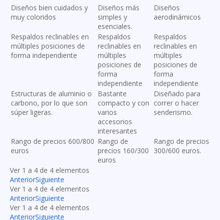
Diseños bien cuidados y
Diseños más
Diseños
muy coloridos
simples y
aerodinámicos
esenciales.
Respaldos reclinables en
Respaldos
Respaldos
múltiples posiciones de
reclinables en
reclinables en
forma independiente
múltiples
múltiples
posiciones de
posiciones de
forma
forma
independiente
independiente
Estructuras de aluminio o
Bastante
Diseñado para
carbono, por lo que son
compacto y con
correr o hacer
súper ligeras.
varios
senderismo.
accesorios
interesantes
Rango de precios 600/800
Rango de
Rango de precios
euros
precios 160/300
300/600 euros.
euros
Ver 1 a 4 de 4 elementos
Anterior
Siguiente
Ver 1 a 4 de 4 elementos
Anterior
Siguiente
Ver 1 a 4 de 4 elementos
Anterior
Siguiente