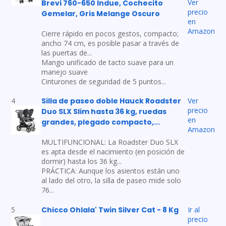
Ver
Brevi 760-650 Indue, Cochecito
precio
Gemelar, Gris Melange Oscuro
en
Amazon
Cierre rápido en pocos gestos, compacto;
ancho 74 cm, es posible pasar a través de
las puertas de...
Mango unificado de tacto suave para un
manejo suave
Cinturones de seguridad de 5 puntos...
Silla de paseo doble Hauck Roadster
4
Ver
precio
Duo SLX Slim hasta 36 kg, ruedas
en
grandes, plegado compacto,...
Amazon
MULTIFUNCIONAL: La Roadster Duo SLX
es apta desde el nacimiento (en posición de
dormir) hasta los 36 kg...
PRÁCTICA: Aunque los asientos están uno
al lado del otro, la silla de paseo mide solo
76...
Chicco Ohlala' Twin Silver Cat - 8 Kg
5
Ir al
precio