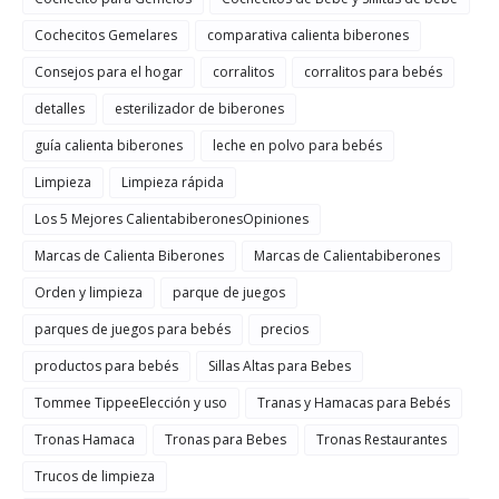
Cochecitos Gemelares
comparativa calienta biberones
Consejos para el hogar
corralitos
corralitos para bebés
detalles
esterilizador de biberones
guía calienta biberones
leche en polvo para bebés
Limpieza
Limpieza rápida
Los 5 Mejores CalientabiberonesOpiniones
Marcas de Calienta Biberones
Marcas de Calientabiberones
Orden y limpieza
parque de juegos
parques de juegos para bebés
precios
productos para bebés
Sillas Altas para Bebes
Tommee TippeeElección y uso
Tranas y Hamacas para Bebés
Tronas Hamaca
Tronas para Bebes
Tronas Restaurantes
Trucos de limpieza