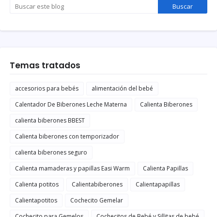
Temas tratados
accesorios para bebés
alimentación del bebé
Calentador De Biberones Leche Materna
Calienta Biberones
calienta biberones BBEST
Calienta biberones con temporizador
calienta biberones seguro
Calienta mamaderas y papillas Easi Warm
Calienta Papillas
Calienta potitos
Calientabiberones
Calientapapillas
Calientapotitos
Cochecito Gemelar
Cochecito para Gemelos
Cochecitos de Bebé y Sillitas de bebé