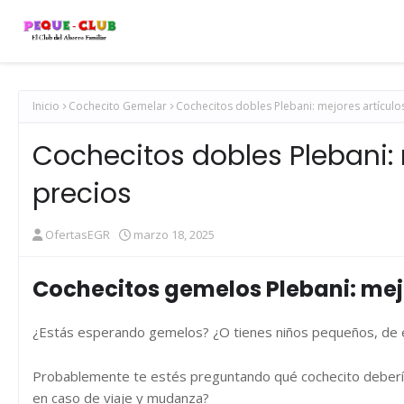
Inicio
Cochecito Gemelar
Cochecitos dobles Plebani: mejores artículo
Cochecitos dobles Plebani: 
precios
OfertasEGR
marzo 18, 2025
Cochecitos gemelos Plebani: mejo
¿Estás esperando gemelos? ¿O tienes niños pequeños, de e
Probablemente te estés preguntando qué cochecito debería
en caso de viaje y mudanza?