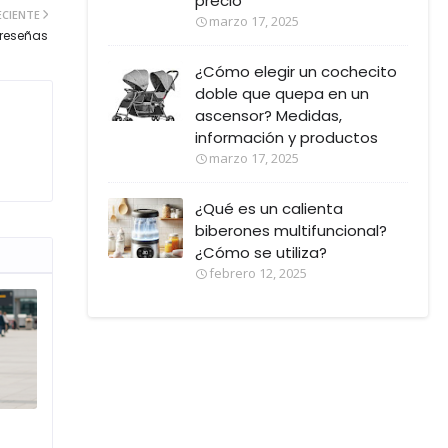
precio
ECIENTE
marzo 17, 2025
 reseñas
¿Cómo elegir un cochecito
doble que quepa en un
ascensor? Medidas,
información y productos
marzo 17, 2025
¿Qué es un calienta
biberones multifuncional?
¿Cómo se utiliza?
febrero 12, 2025