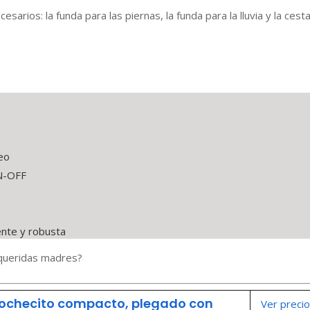
arios: la funda para las piernas, la funda para la lluvia y la cest
eo
ON-OFF
ente y robusta
 queridas madres?
cochecito compacto, plegado con
Ver precio