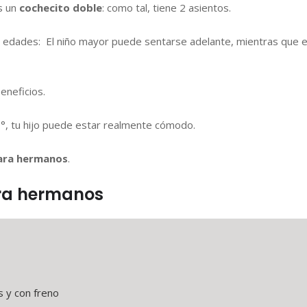
s un
cochecito doble
: como tal, tiene 2 asientos.
s edades: El niño mayor puede sentarse adelante, mientras que e
eneficios.
0°, tu hijo puede estar realmente cómodo.
ara hermanos
.
ara hermanos
s y con freno