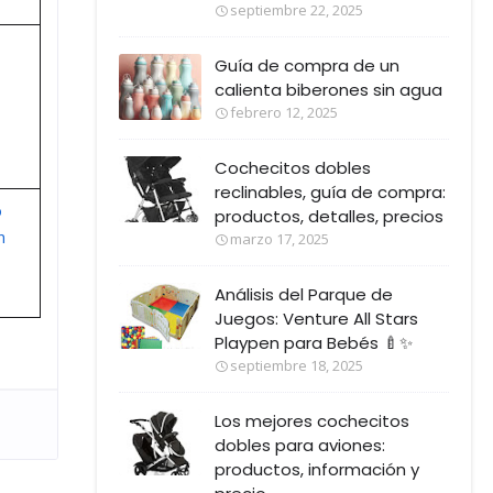
septiembre 22, 2025
Guía de compra de un
calienta biberones sin agua
febrero 12, 2025
Cochecitos dobles
reclinables, guía de compra:
o
productos, detalles, precios
n
marzo 17, 2025
Análisis del Parque de
Juegos: Venture All Stars
Playpen para Bebés 🍼✨
septiembre 18, 2025
Los mejores cochecitos
dobles para aviones:
productos, información y