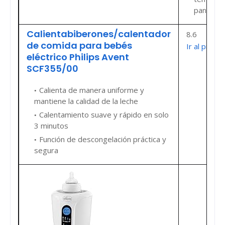
pantalla 
Calientabiberones/calentador
8.6
de comida para bebés
Ir al preci
eléctrico Philips Avent
SCF355/00
Calienta de manera uniforme y
mantiene la calidad de la leche
Calentamiento suave y rápido en solo
3 minutos
Función de descongelación práctica y
segura