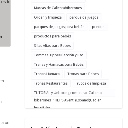
 es lo
Marcas de Calientabiberones
Orden y limpieza
parque de juegos
parques de juegos para bebés
precios
n
productos para bebés
Sillas Altas para Bebes
Tommee TippeeElección y uso
Tranas y Hamacas para Bebés
Tronas Hamaca
Tronas para Bebes
en
Tronas Restaurantes
Trucos de limpieza
TUTORIAL y Unboxing como usar Calienta
biberones PHILIPS Avent. (Español)Uso en
n
hospitales
o a un