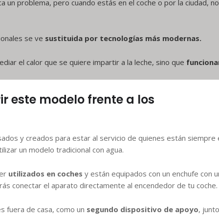
ca un problema, pero cuando estás en el coche o por la ciudad, no
icionales se ve
sustituida por tecnologías más modernas.
ar el calor que se quiere impartir a la leche, sino que
funciona
 este modelo frente a los
sados y creados para estar al servicio de quienes están siempre 
lizar un modelo tradicional con agua.
ser
utilizados en coches
y están equipados con un enchufe con u
drás conectar el aparato directamente al encendedor de tu coche.
és fuera de casa, como un
segundo dispositivo de apoyo
, junt