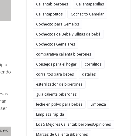
Calientabiberones
Calientapapillas
Calientapotitos
Cochecito Gemelar
Cochecito para Gemelos
Cochecitos de Bebé y Sillitas de bebé
Cochecitos Gemelares
comparativa calienta biberones
ipio
Consejos para el hogar
corralitos
tiendo
corralitos para bebés
detalles
e
esterilizador de biberones
esas
guía calienta biberones
ran
leche en polvo para bebés
Limpieza
 ser
Limpieza rápida
Los 5 Mejores CalientabiberonesOpiniones
s
es
Marcas de Calienta Biberones