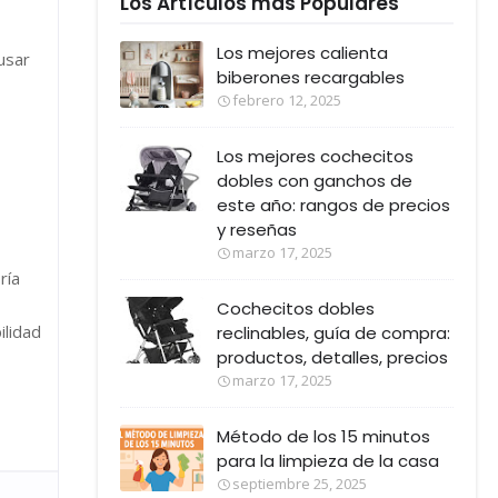
Los Artículos más Populares
Los mejores calienta
usar
biberones recargables
febrero 12, 2025
Los mejores cochecitos
dobles con ganchos de
este año: rangos de precios
y reseñas
marzo 17, 2025
ría
Cochecitos dobles
ilidad
reclinables, guía de compra:
productos, detalles, precios
marzo 17, 2025
Método de los 15 minutos
para la limpieza de la casa
septiembre 25, 2025