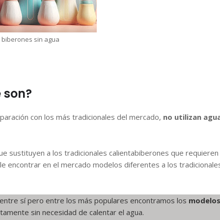
a biberones sin agua
é son?
aración con los más tradicionales del mercado,
no utilizan agu
 sustituyen a los tradicionales calientabiberones que requieren
ible encontrar en el mercado modelos diferentes a los tradicionale
 entre sí pero entre los más populares encontramos los
modelo
tamente sin necesidad de calentar el agua.