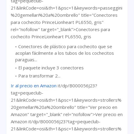
tag=pequeclub-
21&linkCode=osi&th=1&psc=1&keywords=passeggini
%20gemellari%20a%20ombrello" title="Conectores
para cochecito PrinceLionheart PL6550, gris"
rel="nofollow" target="_blank">Conectores para
cochecito PrinceLionheart PL6550, gris
Conectores de plástico para cochecito que se
acoplan fácilmente a los tubos de los cochecitos
paraguas...
El paquete incluye 3 conectores
Para transformar 2...
Ir al precio en Amazon
it/dp/B000056J23?
tag=pequeclub-
21&linkCode=osi&th=1&psc=1&keywords=strollers%
20gemellari%20a%20ombrello" title="Ver precio en
Amazon" target="_blank" rel="nofollow">Ver precio en
Amazon it/dp/B000056J23?tag=pequeclub-
21&linkCode=osi&th=1&psc=1&keywords=strollers%