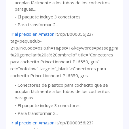
acoplan fácilmente a los tubos de los cochecitos
paraguas...
El paquete incluye 3 conectores
Para transformar 2...
Ir al precio en Amazon
it/dp/B000056J23?
tag=pequeclub-
21&linkCode=osi&th=1&psc=1&keywords=passeggini
%20gemellari%20a%20ombrello" title="Conectores
para cochecito PrinceLionheart PL6550, gris"
rel="nofollow" target="_blank">Conectores para
cochecito PrinceLionheart PL6550, gris
Conectores de plástico para cochecito que se
acoplan fácilmente a los tubos de los cochecitos
paraguas...
El paquete incluye 3 conectores
Para transformar 2...
Ir al precio en Amazon
it/dp/B000056J23?