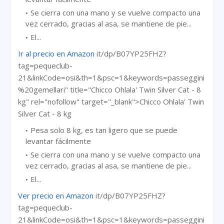
Se cierra con una mano y se vuelve compacto una
vez cerrado, gracias al asa, se mantiene de pie...
El...
Ir al precio en Amazon
it/dp/B07YP25FHZ?
tag=pequeclub-
21&linkCode=osi&th=1&psc=1&keywords=passeggini
%20gemellari" title="Chicco Ohlala' Twin Silver Cat - 8
kg" rel="nofollow" target="_blank">Chicco Ohlala' Twin
Silver Cat - 8 kg
Pesa solo 8 kg, es tan ligero que se puede
levantar fácilmente
Se cierra con una mano y se vuelve compacto una
vez cerrado, gracias al asa, se mantiene de pie...
El...
Ver precio en Amazon
it/dp/B07YP25FHZ?
tag=pequeclub-
21&linkCode=osi&th=1&psc=1&keywords=passeggini