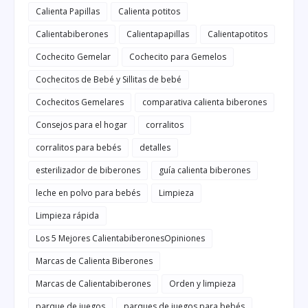
Calienta Papillas
Calienta potitos
Calientabiberones
Calientapapillas
Calientapotitos
Cochecito Gemelar
Cochecito para Gemelos
Cochecitos de Bebé y Sillitas de bebé
Cochecitos Gemelares
comparativa calienta biberones
Consejos para el hogar
corralitos
corralitos para bebés
detalles
esterilizador de biberones
guía calienta biberones
leche en polvo para bebés
Limpieza
Limpieza rápida
Los 5 Mejores CalientabiberonesOpiniones
Marcas de Calienta Biberones
Marcas de Calientabiberones
Orden y limpieza
parque de juegos
parques de juegos para bebés