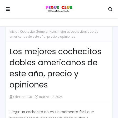
Inicio
Cochecito Gemelar
Los mejores cochecitos dobles
americanos de este año, precio y opiniones
Los mejores cochecitos
dobles americanos de
este año, precio y
opiniones
OfertasEGR
marzo 17, 2025
Elegir un cochecito no es un momento fácil que
muchas veces puede crear muchas dudas e