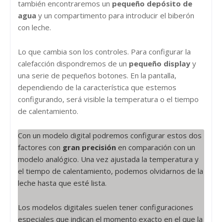
también encontraremos un
pequeño depósito de
agua
y un compartimento para introducir el biberón
con leche.
Lo que cambia son los controles. Para configurar la
calefacción dispondremos de un
pequeño display
y
una serie de pequeños botones. En la pantalla,
dependiendo de la característica que estemos
configurando, será visible la temperatura o el tiempo
de calentamiento.
Con un modelo digital podremos configurar estos dos
factores con
gran precisión
en comparación con un
modelo analógico. Una vez ajustada la temperatura y
el tiempo de calentamiento, podemos olvidarnos de la
leche hasta que esté lista.
Los modelos digitales suelen tener configuraciones
especiales que indican el momento exacto en el que la